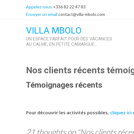
Skip
Appelez-nous
+336 82 22 47 83
to
Envoyer un email
contact@villa-mbolo.com
content
VILLA MBOLO
UN ESPACE PARFAIT POUR DES VACANCES
AU CALME, EN PETITE CAMARGUE…
Nos clients récents témoi
Témoignages récents
Pour découvrir les activités possibles,
cliquez ic
21 thoughts on “
Nos clients réce