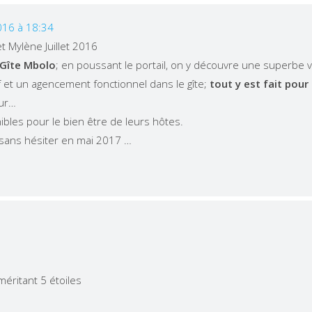
016 à 18:34
t Mylène Juillet 2016
 Gîte Mbolo
; en poussant le portail, on y découvre une superbe vi
if et un agencement fonctionnel dans le gîte;
tout y est fait pour
eur…
ibles pour le bien être de leurs hôtes.
 sans hésiter en mai 2017 …
éritant 5 étoiles