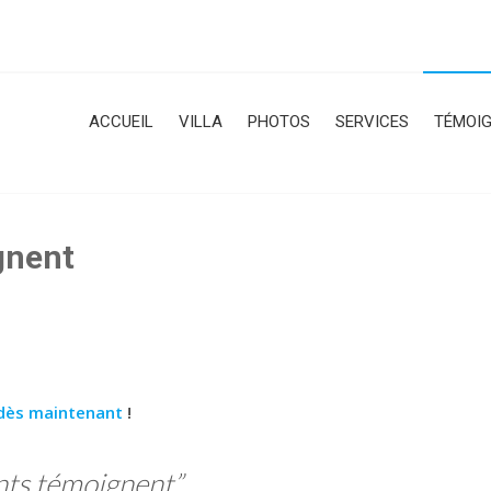
ACCUEIL
VILLA
PHOTOS
SERVICES
TÉMOI
gnent
i dès maintenant
!
nts témoignent
”